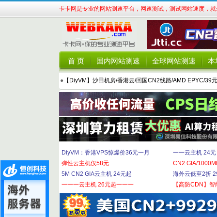
卡卡网是专业的网站测速平台，网速测试，测试网站速度，就来
首 页
国内网站测速
全球网站测速
本
●
【DiyVM】沙田机房/香港云/回国CN2线路/AMD EPYC/39
DiyVM：香港VPS惊爆价36元一月
一一云主机 24元
弹性云主机仅58元
CN2 GIA/1000M
5M CN2 GIA云主机 24元起
海外云低至2折 29
一一一云主机 26元起一一一
【高防CDN】智