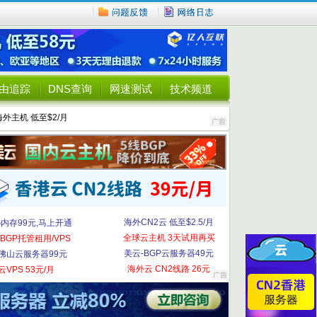
由追踪
DNS查询
网速测试
技术频道
海外主机 低至$2/月
海外CN2云 低至$2.5/月
G内存99元,马上开通
全球云主机 3天试用再买
BGP托管租用/VPS
美云-BGP云服务器49元
佛山云服务器99元
海外云 CN2线路 26元
云VPS 53元/月