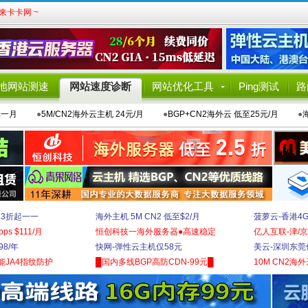
卡卡网 ~
地网站测速
网站速度诊断
网站优化工具
Ping测试
路
元一月
●
5M/CN2海外云主机 24元/月
●
BGP+CN2海外云 低至25元/月
●
 3折起一一
海外主机 5M CN2 低至$2/月
菠萝云-香港4
bps $111/月
恒创科技一海外服务器●高速稳定
亿人互联-津/京
8/年
快网-弹性云主机仅58元
美云-深圳东莞
能JA4指纹防护
█国内多线BGP高防CDN-99元█
10M CN2海外