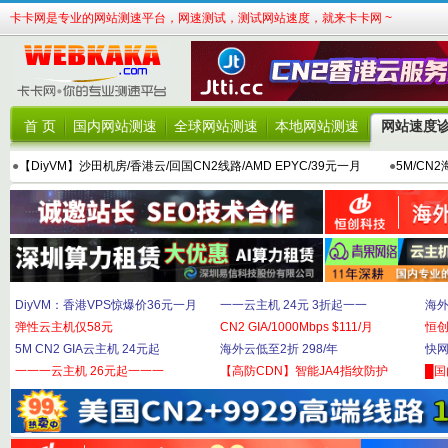
卡卡网是专业的网站测速平台，网速测试，测试网站速度，就来卡卡网 ~
首 页
国内网站测速
全球网站测速
本地网站测速
网站速度
●
【DiyVM】沙田机房/香港云/回国CN2线路/AMD EPYC/39元一月
●
5M/CN
DiyVM：香港VPS惊爆价36元一月
一一云主机 24元 3折起一一
海外
弹性云主机仅58元
CN2 GIA/1000Mbps $111/月
恒
5M CN2 GIA云主机 24元起
海外云低至2折 298/年
快网
一一一云主机 26元起一一一
【高防CDN】智能JA4指纹防护
█国